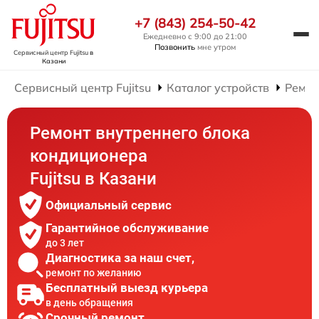
+7 (843) 254-50-42
Ежедневно с 9:00 до 21:00
Позвонить
мне утром
Сервисный центр Fujitsu
в
Казани
Сервисный центр Fujitsu
Каталог устройств
Ремон
Ремонт внутреннего блока
кондиционера
Fujitsu в Казани
Официальный сервис
Гарантийное обслуживание
до 3 лет
Диагностика за наш счет,
ремонт по желанию
Бесплатный выезд курьера
в день обращения
Срочный ремонт