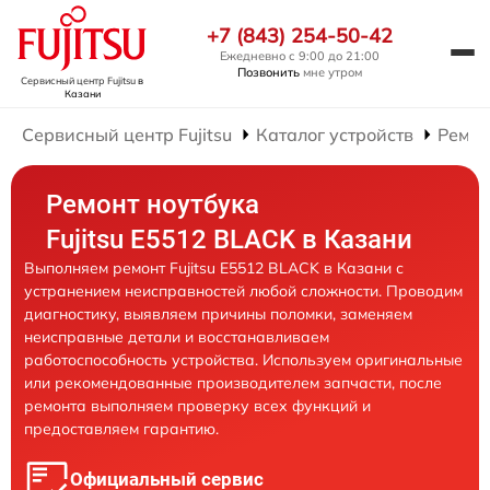
+7 (843) 254-50-42
Ежедневно с 9:00 до 21:00
Позвонить
мне утром
Сервисный центр Fujitsu
в
Казани
Сервисный центр Fujitsu
Каталог устройств
Ремон
Ремонт ноутбука
Fujitsu E5512 BLACK в Казани
Выполняем ремонт Fujitsu E5512 BLACK в Казани с
устранением неисправностей любой сложности. Проводим
диагностику, выявляем причины поломки, заменяем
неисправные детали и восстанавливаем
работоспособность устройства. Используем оригинальные
или рекомендованные производителем запчасти, после
ремонта выполняем проверку всех функций и
предоставляем гарантию.
Официальный сервис