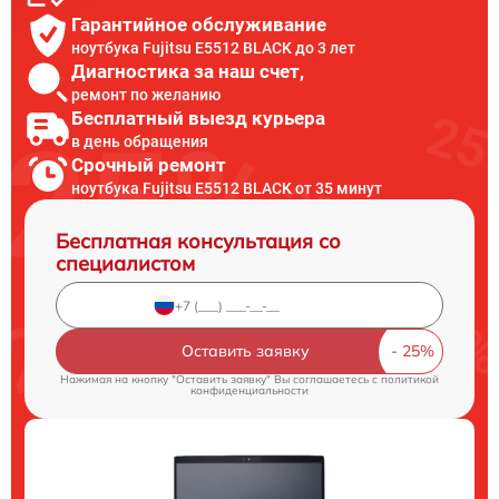
Гарантийное обслуживание
ноутбука Fujitsu E5512 BLACK до 3 лет
Диагностика за наш счет,
ремонт по желанию
Бесплатный выезд курьера
в день обращения
Срочный ремонт
ноутбука Fujitsu E5512 BLACK от 35 минут
Бесплатная консультация со
специалистом
Оставить заявку
Нажимая на кнопку "Оставить заявку" Вы соглашаетесь c
политикой
конфиденциальности