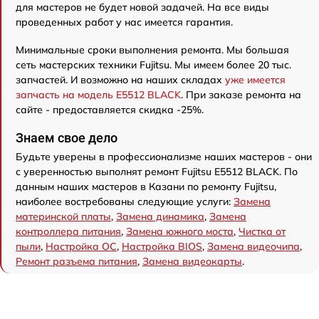
для мастеров не будет новой задачей. На все виды
проведенных работ у нас имеется гарантия.
Минимальные сроки выполнения ремонта. Мы большая
сеть мастерских техники Fujitsu. Мы имеем более 20 тыс.
запчастей. И возможно на наших складах
уже имеется
запчасть на модель E5512 BLACK
. При заказе ремонта на
сайте - предоставляется скидка -25%.
Знаем свое дело
Будьте уверены в профессионализме наших мастеров - они
с уверенностью выполнят ремонт Fujitsu E5512 BLACK. По
данным наших мастеров в Казани по ремонту Fujitsu,
наиболее востребованы следующие услуги:
Замена
материнской платы
,
Замена динамика
,
Замена
контроллера питания
,
Замена южного моста
,
Чистка от
пыли
,
Настройка ОС
,
Настройка BIOS
,
Замена видеочипа
,
Ремонт разъема питания
,
Замена видеокарты
.