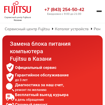
+7 (843) 254-50-42
Ежедневно с 9:00 до 21:00
Сервисный центр Fujitsu
в
Казани
Сервисный центр Fujitsu
Каталог устройств
Ремон
Замена блока питания
компьютера
Fujitsu в Казани
Официальный сервис
Гарантийное обслуживание
до 3 лет
Диагностика за наш счет,
ремонт по желанию
Бесплатный выезд курьера
в день обращения
Срочный ремонт