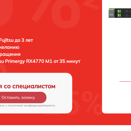
ujitsu до 3 лет
 желанию
бращения
tsu Primergy RX4770 M1 от 35 минут
я со специалистом
Оставить заявку
есь c
политикой конфиденциальности