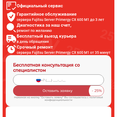
Официальный сервис
Гарантийное обслуживание
сервера Fujitsu Server Primergy CX 600 M1 до 3 лет
Диагностика за наш счет,
ремонт по желанию
Бесплатный выезд курьера
в день обращения
Срочный ремонт
сервера Fujitsu Server Primergy CX 600 M1 от 35 минут
Бесплатная консультация со
специалистом
Оставить заявку
Нажимая на кнопку "Оставить заявку" Вы соглашаетесь c
политикой
конфиденциальности