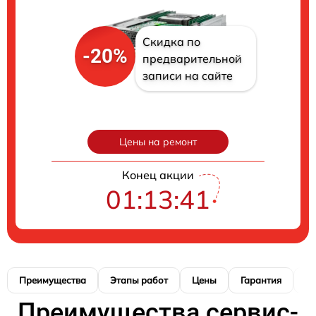
Скидка по
-20%
предварительной
записи на сайте
Цены на ремонт
Конец акции
01:13:41
Преимущества
Этапы работ
Цены
Гарантия
М
Преимущества сервис-