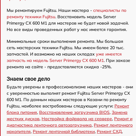
Мы ремонтируем Fujitsu. Наши мастера -
специалисты по
ремонту техники Fujitsu
. Восстановить модель Server
Primergy CX 600 M1 для мастеров не будет новой задачей.
На все виды проведенных работ у нас имеется гарантия.
Минимальные сроки выполнения ремонта. Мы большая
сеть мастерских техники Fujitsu. Мы имеем более 20 тыс.
запчастей. И возможно на наших складах
уже имеется
запчасть на модель Server Primergy CX 600 M1
. При заказе
ремонта на сайте - предоставляется скидка -25%.
Знаем свое дело
Будьте уверены в профессионализме наших мастеров - они
с уверенностью выполнят ремонт Fujitsu Server Primergy CX
600 M1. По данным наших мастеров в Казани по ремонту
Fujitsu, наиболее востребованы следующие услуги:
Ремонт
блока питания
,
Восстановление загрузчика BIOS
,
Замена
жестких дисков
,
Настройка файрвола на сервере
,
Ремонт и
диагностика ленточного автозагрузчика
,
Ремонт ленточного
накопителя
,
Ремонт ленточной библиотеки
,
Ремонт СХД
,