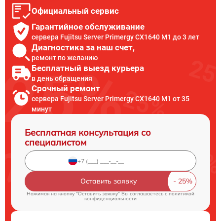
Официальный сервис
Гарантийное обслуживание
сервера Fujitsu Server Primergy CX1640 M1 до 3 лет
Диагностика за наш счет,
ремонт по желанию
Бесплатный выезд курьера
в день обращения
Срочный ремонт
сервера Fujitsu Server Primergy CX1640 M1 от 35
минут
Бесплатная консультация со
специалистом
Оставить заявку
Нажимая на кнопку "Оставить заявку" Вы соглашаетесь c
политикой
конфиденциальности