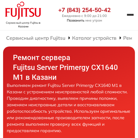
+7 (843) 254-50-42
Ежедневно с 9:00 до 21:00
Позвонить
мне утром
Сервисный центр Fujitsu
в
Казани
Сервисный центр Fujitsu
Каталог устройств
Ремон
Ремонт сервера
Fujitsu Server Primergy CX1640
M1 в Казани
Выполняем ремонт Fujitsu Server Primergy CX1640 M1 в
Казани с устранением неисправностей любой сложности.
Проводим диагностику, выявляем причины поломки,
заменяем неисправные детали и восстанавливаем
работоспособность устройства. Используем оригинальные
или рекомендованные производителем запчасти, после
ремонта выполняем проверку всех функций и
предоставляем гарантию.