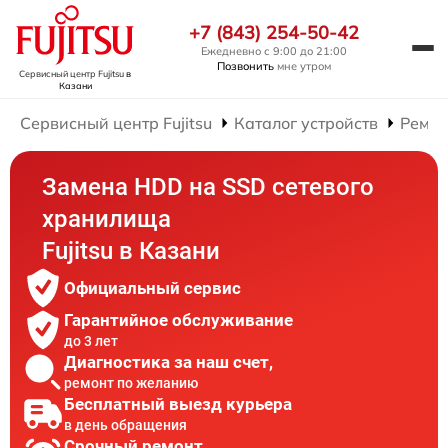
+7 (843) 254-50-42
Ежедневно с 9:00 до 21:00
Позвонить
мне утром
Сервисный центр Fujitsu
в
Казани
Сервисный центр Fujitsu
Каталог устройств
Ремон
Замена HDD на SSD сетевого
хранилища
Fujitsu в Казани
Официальный сервис
Гарантийное обслуживание
до 3 лет
Диагностика за наш счет,
ремонт по желанию
Бесплатный выезд курьера
в день обращения
Срочный ремонт