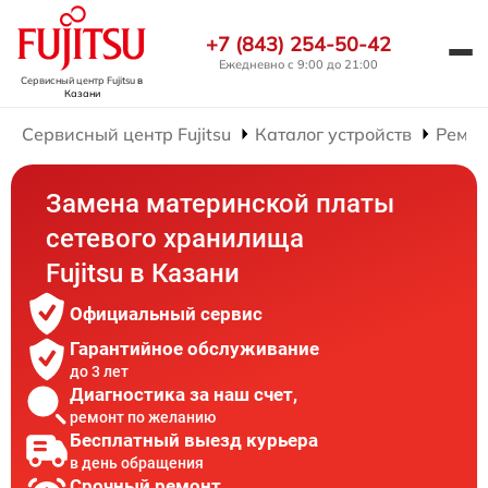
+7 (843) 254-50-42
Ежедневно с 9:00 до 21:00
Сервисный центр Fujitsu
в
Казани
Сервисный центр Fujitsu
Каталог устройств
Ремон
Замена материнской платы
сетевого хранилища
Fujitsu в Казани
Официальный сервис
Гарантийное обслуживание
до 3 лет
Диагностика за наш счет,
ремонт по желанию
Бесплатный выезд курьера
в день обращения
Срочный ремонт