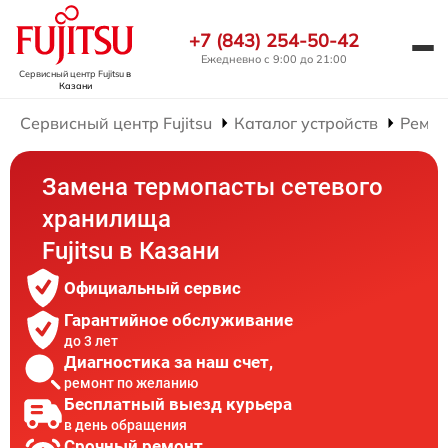
+7 (843) 254-50-42
Ежедневно с 9:00 до 21:00
Сервисный центр Fujitsu
в
Казани
Сервисный центр Fujitsu
Каталог устройств
Ремон
Замена термопасты сетевого
хранилища
Fujitsu в Казани
Официальный сервис
Гарантийное обслуживание
до 3 лет
Диагностика за наш счет,
ремонт по желанию
Бесплатный выезд курьера
в день обращения
Срочный ремонт